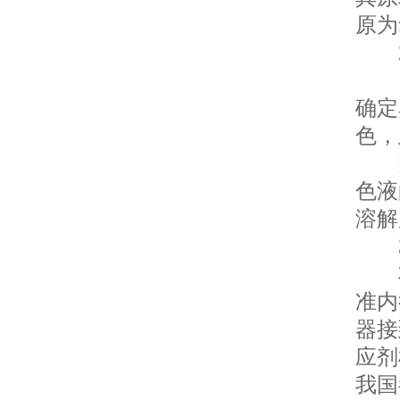
原为
2
比
确定
色，
国
色液
溶解
3
将
准内
器接
应剂
我国