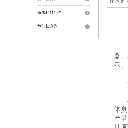
技术支
仪表耗材配件
氧气检测仪
臭
器、
示、
臭
化
1
碘
体臭
产量
其原