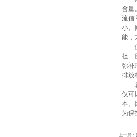
含量
流信
小。
能，
使用
担。
弥补
排放
总之
仅可
本。
为保
上一篇：