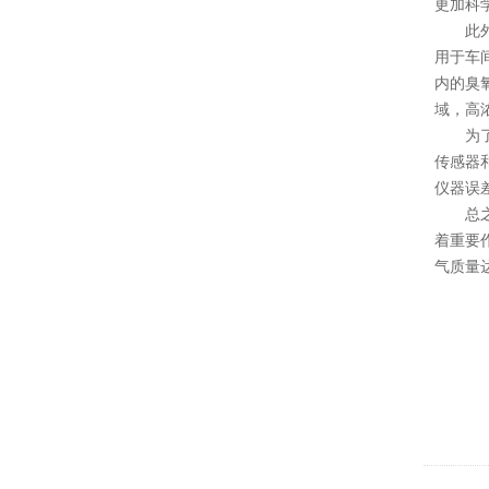
更加科
此外，
用于车
内的臭
域，高
为了确
传感器
仪器误
总之高
着重要
气质量