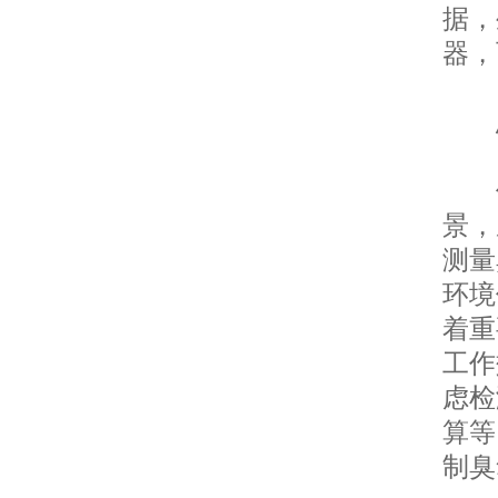
据，
器，
总
便
景，
测量
环境
着重
工作
虑检
算等
制臭