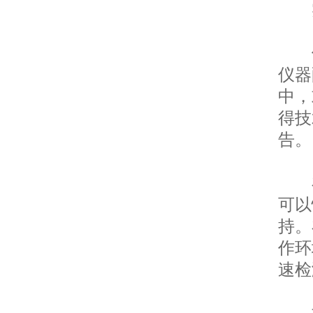
实
便
仪器
中，
得技
告。
在
可以
持。
作环
速检
如