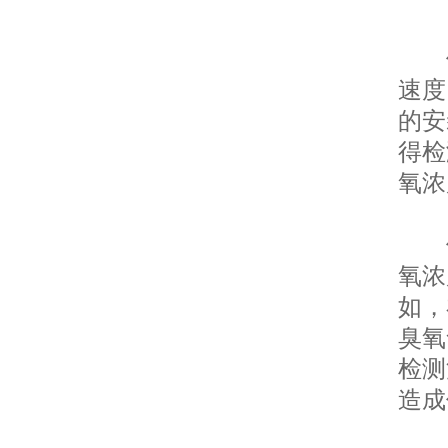
便
速度
的安
得检
氧浓
便
氧浓
如，
臭氧
检测
造成