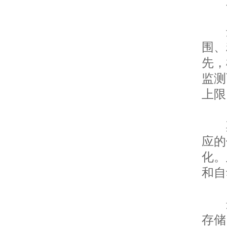
选
围、
先，
监测
上限
其
应的
化。
和自
最
存储