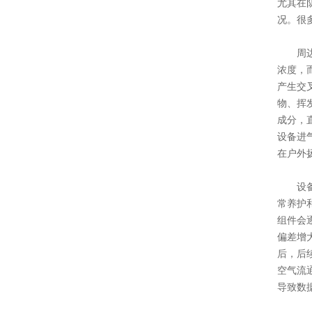
尤其在
况。很
周边共
浓度，
产生交
物、挥
成分，
设备进
在户外
设备使
常养护
组件会
偏差增
后，后
空气流
导致数