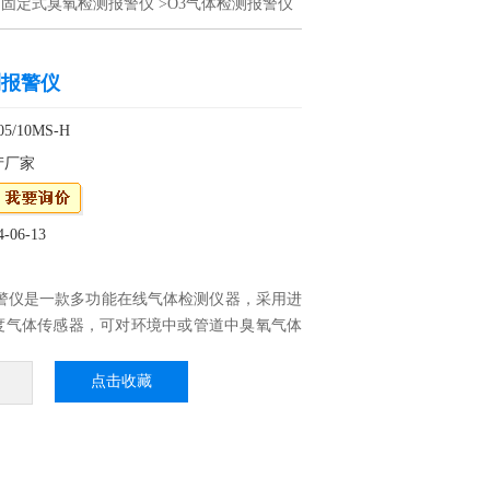
>
固定式臭氧检测报警仪
>O3气体检测报警仪
测报警仪
/10MS-H
产厂家
06-13
报警仪是一款多功能在线气体检测仪器，采用进
度气体传感器，可对环境中或管道中臭氧气体
监测。仪器集声光显示于一体，可无线遥控设
隔爆结构设计，传输距离远、信号稳定、灵敏
点击收藏
间迅速。