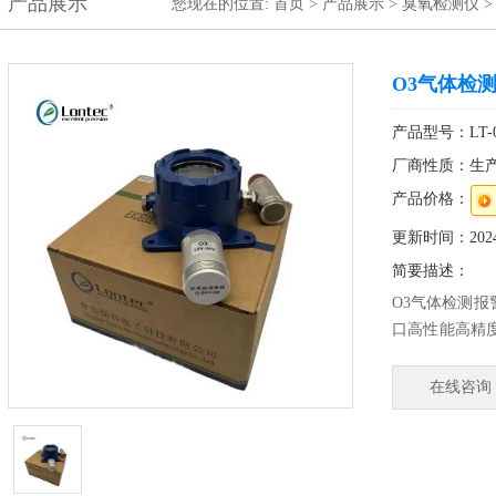
产品展示
您现在的位置:
首页
>
产品展示
>
臭氧检测仪
O3气体检
产品型号：LT-05
厂商性质：生
产品价格：
更新时间：2024-
简要描述：
O3气体检测
口高性能高精
进行连续在线
置参数，整体
在线咨询
度高、响应时