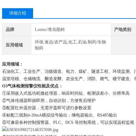
详细介绍
品牌
Lontec/青岛朗科
产地类别
环保,食品/农产品,化工,石油,制药/生物
应用领域
制药
应用领域：
石油化工、工业生产、冶炼锻造、电力、煤矿、隧道工程、环境监测、
温室培植、仓储物流、酿造发酵、农业生产、消防、燃气、楼宇建造、
O3气体检测报警仪
性能及优点：
①
采用
嵌入式低功耗微处理器，响应时间短、检测误差小、分辨率高
②
气体传感器即插即用，自动识别，方便售后维护
③
配置红外遥控器，无需开盖即可进行参数设置
④标配三线制4-20mA模拟信号输出；继电器输出、RS485输出
⑤可兼容各种控制报警器、PLC、DCS 等控制系统，可以实现远程监视