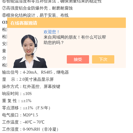
⑥
智能温湿度和零点补偿算法，确保测量结果的稳定性
⑦
高强度铝合金防爆外壳，耐磨耐腐蚀
⑧
模块化结构设计，易于安装、布线
O3气体检测报警仪
技术
参数
：
检测
气体：臭氧
欢迎您！
检测原理：电化学原理
来自局域网的朋友！有什么可以帮
助您的吗？
安装方式：壁挂式，管道式，流通式
（与监测环境相关）
量
程：
0-1
/2/
5
/
1
0/
20
/
50
/
100
/
200
/
500ppm（
其它
可选）
分
辨
率：
0.001ppm、0.01ppm、0.1ppm（与所选量程相关）
检测
精度：
2%F
.
S
（与所选
传感器
相关）
输出信号：
4-20mA、RS485，继电器
显
示：
2.0英寸液晶显示屏
操作方式：红外遥控、屏幕按键
响应时间：
≤10S
重
复
性：
≤±1%
零点漂移：
≤±1%（F.S/年）
电气接口
：
M20*1.5
工作温度：
-40℃～70℃
工作湿度：
0-90%RH（非冷凝）