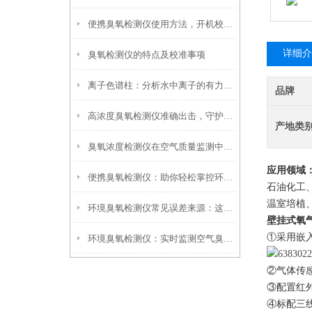
便携臭氧检测仪使用方法，开机校准现场采样读数规范操作教程
详细介
臭氧检测仪的特点及校准事项
离子色谱柱：分析水中离子的有力工具
品牌
高浓度臭氧检测仪准确出击，守护环境安全新防线！
产地类
臭氧浓度检测仪在空气质量监测中发挥了关键作用
应用领域
便携臭氧检测仪：助你轻松掌控环境中的臭氧浓度，安心生活与工作
石油化工
温室培植
环境臭氧检测仪常见误差来源：这4个因素最容易影响结果
壁挂式氧
①
采用
嵌
环境臭氧检测仪：实时监测空气臭氧浓度更可靠
②
气体传
③
配置红
④标配三线