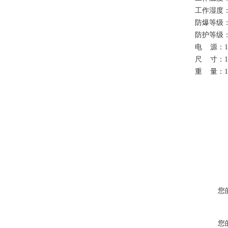
工作湿度
防爆等级
防护等级
电
源：
尺
寸：
1
重
量：
1
您
您