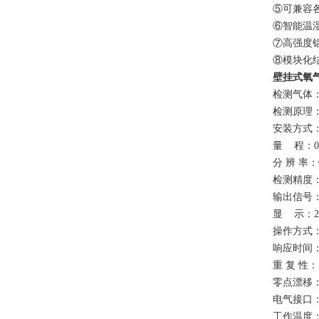
⑤可兼容各
⑥
智能温
⑦
高强度
⑧
模块化
壁挂式氧
检测
气体
检测原理
安装方式
量
程：
分
辨
率：
检测
精度
输出信号
显
示：
操作方式
响应时间
重
复
性：
零点漂移
电气接口
工作温度