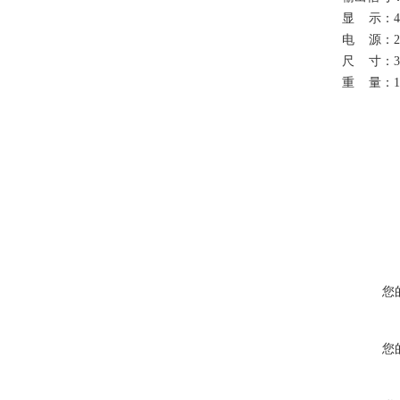
显
示：
电
源：
尺
寸：
3
重
量：
1
您
您