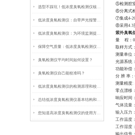
⑤
检测腔
选型不踩坑！低浓度臭氧检测仪核心选购要点解析
⑥
分离式
⑦
集成
4
-
2
低浓度臭氧检测仪：自带声光报警功能，超标时自动提醒，保障人员呼吸安全
⑧采用4
紫外臭氧
低浓度臭氧检测仪：为环境监测提供可靠数据
量
程：
0
保障空气质量：低浓度臭氧检测仪的实时监测功能
取样方式
测量单位
臭氧检测仪平均时间如何设置？
光源系统
功能补偿
臭氧检测仪自己能校准吗？
分
辨
率：
测量精度
:
低浓度臭氧检测仪的检测原理和校准方法
零点漂移
响应时间
总结低浓度臭氧检测仪基本结构和检测原理
气体流量
输入压力
您知道高浓度臭氧检测仪的使用方法是怎样的吗？
工作温度
工作湿度
输出信号