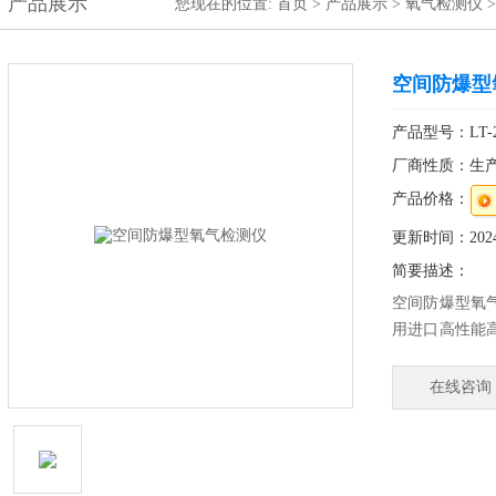
产品展示
您现在的位置:
首页
>
产品展示
>
氧气检测仪
空间防爆型
产品型号：LT-2
厂商性质：生
产品价格：
更新时间：2024-
简要描述：
空间防爆型氧
用进口高性能
气体、氧气进
无线遥控设置
在线咨询
稳定、灵敏度