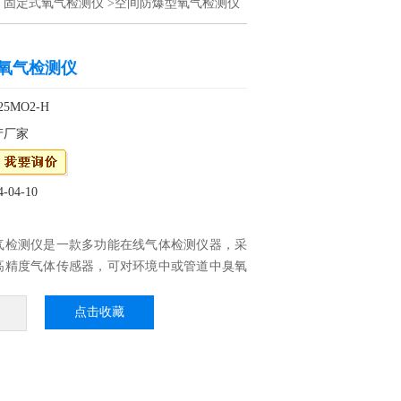
>
固定式氧气检测仪
>空间防爆型氧气检测仪
氧气检测仪
5MO2-H
产厂家
04-10
气检测仪是一款多功能在线气体检测仪器，采
高精度气体传感器，可对环境中或管道中臭氧
行连续在线监测。仪器集声光显示于一体，可
参数，整体隔爆结构设计，传输距离远、信号
点击收藏
高、响应时间迅速。