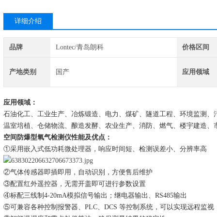
详细介绍
品牌
Lontec/青岛朗科
价格区间
产地类别
国产
应用领域
应用领域：
石油化工、工业生产、冶炼锻造、电力、煤矿、隧道工程、环境监测、
温室培植、仓储物流、酿造发酵、农业生产、消防、燃气、楼宇建造、
空间防爆型氧气检测仪
性能及优点：
①
采用
嵌入式低功耗微处理器，响应时间短、检测误差小、分辨率高
②
气体传感器即插即用，自动识别，方便售后维护
③
配置红外遥控器，无需开盖即可进行参数设置
④标配三线制4-20mA模拟信号输出；继电器输出、RS485输出
⑤可兼容各种控制报警器、PLC、DCS 等控制系统，可以实现远程监视