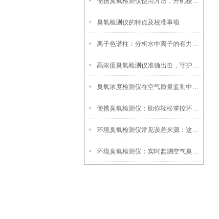
便携臭氧检测仪使用方法，开机校准现场采样读数规范操作教程
臭氧检测仪的特点及校准事项
离子色谱柱：分析水中离子的有力工具
高浓度臭氧检测仪准确出击，守护环境安全新防线！
臭氧浓度检测仪在空气质量监测中发挥了关键作用
便携臭氧检测仪：助你轻松掌控环境中的臭氧浓度，安心生活与工作
环境臭氧检测仪常见误差来源：这4个因素最容易影响结果
环境臭氧检测仪：实时监测空气臭氧浓度更可靠