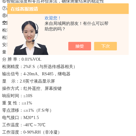
⑥
智能温湿度和零点补偿算法，确保测量结果的稳定性
⑦
高强度铝合金防爆外壳，耐磨耐腐蚀
⑧
模块化结构设计，易于安装、布线
欢迎您！
空间防爆型氧气检测仪
技术
参数
：
来自局域网的朋友！有什么可以帮
助您的吗？
检测
气体：
氧气
检测原理：电化学原理
安装方式：壁挂式，管道式，流通式
（与监测环境相关）
量
程：
0-25%
/
30%
/
100%VOL
分
辨
率：
0.01%VOL
检测
精度：
2%F
.
S
（与所选
传感器
相关）
输出信号：
4-20mA、RS485，继电器
显
示：
2.0英寸液晶显示屏
操作方式：红外遥控、屏幕按键
响应时间：
≤10S
重
复
性：
≤±1%
零点漂移：
≤±1%（F.S/年）
电气接口
：
M20*1.5
工作温度：
-40℃～70℃
工作湿度：
0-90%RH（非冷凝）