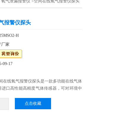
>
氧气泄漏报警仪
>空间在线氧气报警仪探头
气报警仪探头
5MSO2-H
产厂家
09-17
列空间在线氧气报警仪探头是一款多功能在线气体
用进口高性能高精度气体传感器，可对环境中
气体进行连续在线监测。仪器集声光显示于一
控设置参数，整体隔爆结构设计，传输距离
点击收藏
、灵敏度高、响应时间迅速。