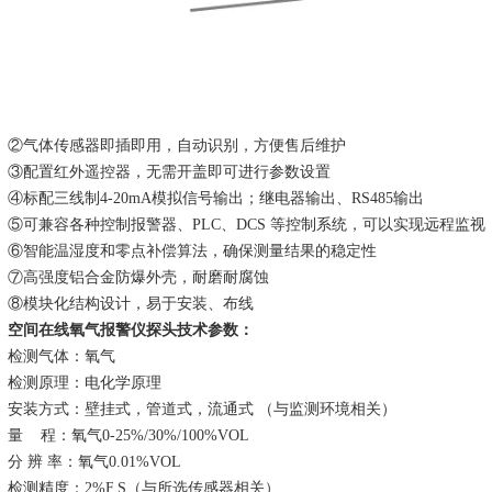
②
气体传感器即插即用，自动识别，方便售后维护
③
配置红外遥控器，无需开盖即可进行参数设置
④标配三线制4-20mA模拟信号输出；继电器输出、RS485输出
⑤可兼容各种控制报警器、PLC、DCS 等控制系统，可以实现远程监视
⑥
智能温湿度和零点补偿算法，确保测量结果的稳定性
⑦
高强度铝合金防爆外壳，耐磨耐腐蚀
⑧
模块化结构设计，易于安装、布线
空间在线氧气报警仪探头
技术
参数
：
检测
气体：
氧气
检测原理：电化学原理
安装方式：壁挂式，管道式，流通式
（与监测环境相关）
量
程：
氧气0-25%
/
30%
/
100%VOL
分
辨
率：
氧气
0.01%VOL
检测
精度：
2%F
.
S
（与所选
传感器
相关）