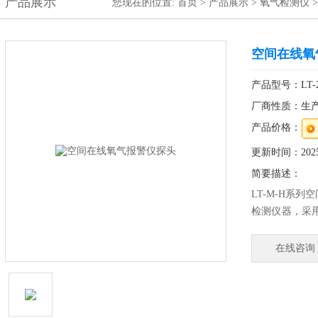
产品展示
您现在的位置:
首页
>
产品展示
>
氧气检测仪
空间在线氧
产品型号：LT-2
厂商性质：生
产品价格：
更新时间：2025-
简要描述：
LT-M-H系
检测仪器，采
或管道中氧气
体，可无线遥
在线咨询
远、信号稳定