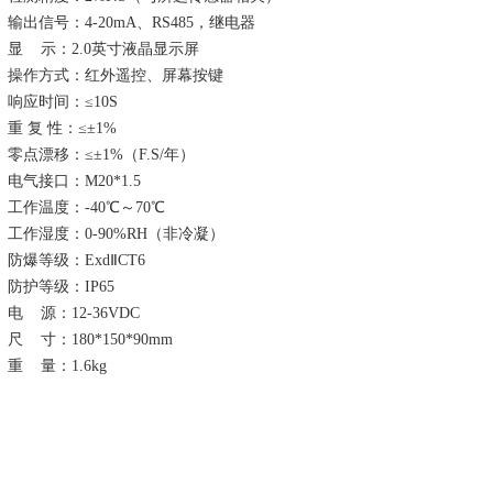
输出信号：
4-20mA、RS485，继电器
显
示：
2.0英寸液晶显示屏
操作方式：红外遥控、屏幕按键
响应时间：
≤10S
重
复
性：
≤±1%
零点漂移：
≤±1%（F.S/年）
电气接口
：
M20*1.5
工作温度：
-40℃～70℃
工作湿度：
0-90%RH（非冷凝）
防爆等级：
ExdⅡCT6
防护等级：
IP65
电
源：
12-36VDC
尺
寸：
180
*
150
*
90mm
重
量：
1.6kg