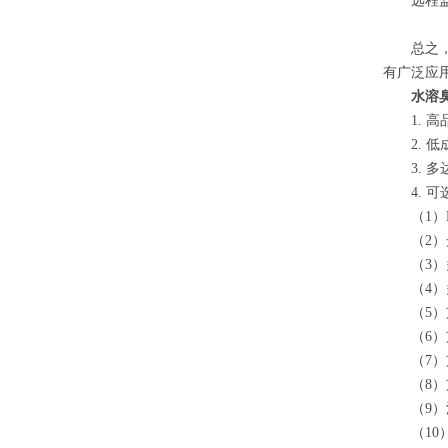
远程监控
总之
有广泛应
水溶
1. 高
2. 低
3. 多
4. 可
（1）P
（2）光
（3）多达
（4）多
（5）支持
（6）支持m
（7）支持
（8）支
（9）
（10）