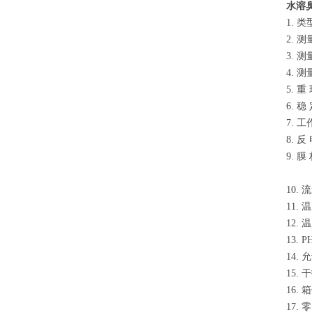
水溶
1. 类型
2. 测量
3. 测量范围
4. 测量精
5. 重 现
6. 稳 定
7. 工作
8. 反 电
9. 膜 
10. 流速 
11. 温度
12. 温
13. PH值
14. 允许
15. 干扰 
16. 箱
17. 零