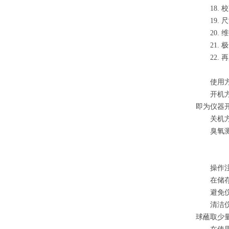
18. 校
19. 尺寸
20. 维
21. 极
22. 再
使用方
开机方法
即为仪器开
关机方法
臭氧测量
操作注
在储存时
避免仪器
清洁仪器
球蘸取少