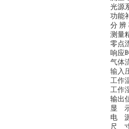
光源
功能
分
辨
测量
零点
响应
气体
输入
工作
工作
输出
显
电
尺