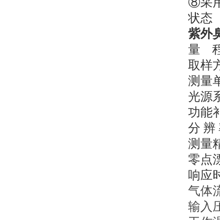
⑧采
状态
紫外
量
取样
测量
光源
功能
分
辨
测量
零点
响应
气体
输入