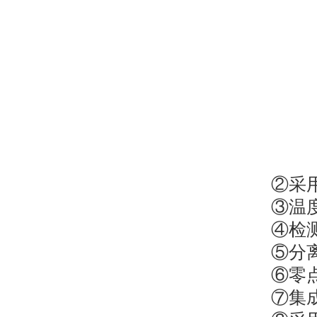
②采
③温
④
检
⑤
分
⑥零
⑦
集