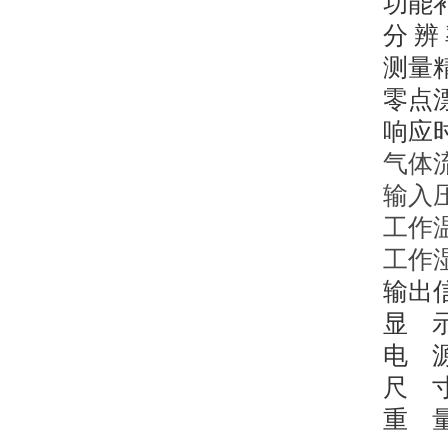
功能
分
辨
测量
零点
响应
气体
输入
工作
工作
输出
显
电
尺
重