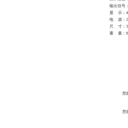
输出信号
显
示：
电
源：
尺
寸：
重
量：
8
您
您