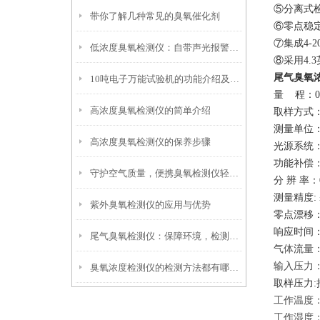
⑤
分离式
带你了解几种常见的臭氧催化剂
⑥零点稳
⑦
集成
4
-
2
低浓度臭氧检测仪：自带声光报警功能，超标时自动提醒，保障人员呼吸安全
⑧采用4
尾气臭氧
10吨电子万能试验机的功能介绍及安装注意事项
量
程：
0
高浓度臭氧检测仪的简单介绍
取样方式
测量单位
高浓度臭氧检测仪的保养步骤
光源系统
功能补偿
守护空气质量，便携臭氧检测仪轻松上阵
分
辨
率：
测量精度
:
紫外臭氧检测仪的应用与优势
零点漂移
响应时间
尾气臭氧检测仪：保障环境，检测汽车排放是否达标
气体流量
输入压力
臭氧浓度检测仪的检测方法都有哪些呢?
取样压力
工作温度
工作湿度