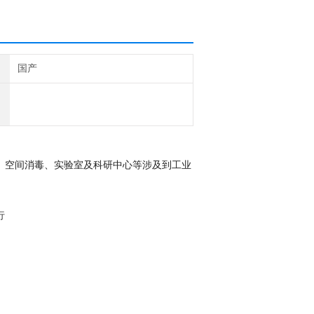
国产
、空间消毒
、
实验室
及
科研中心
等
涉及到工业
行