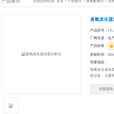
产品展示
您现在的位置:
首页
>
产品展示
>
臭氧检测仪
>
在
臭氧发生器
产品型号：LT-200
厂商性质：生
产品价格：
更新时间：2024-
简要描述：
臭氧发生器浓
析仪器，主要
测，仪器采用
对称式长光程
在线咨询
度高、响应速