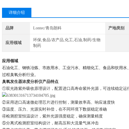
详细介绍
品牌
Lontec/青岛朗科
产地类别
环保,食品/农产品,化工,石油,制药/生物
应用领域
制药
应用领域
石油化工、钢铁冶炼
、市政用水、工业污水、精细化工、食品和饮用水
过程臭氧分析
行业。
臭氧发生器浓度分析仪
产品特
点
①
双光路紫外吸收原理设计，配置进口高寿命紫外光源，可连续稳定运
②采用
进口
高速微处理
芯片
进行控制
，测量效率高、响应速度快
③温度、压力
、
光源
实时
补偿
，在不同环境下数据稳定准确
④
检测腔室恒温设计，紫外光源强度稳定，确保测量精度
⑤
分离式检测腔室结构设计，耐高压和大流量气体冲击