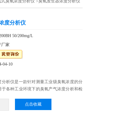
线式臭氧浓度分析仪
>臭氧发生器浓度分析仪
浓度分析仪
BH 50/200mg/L
产厂家
04-10
度分析仪是一款针对测量工业级臭氧浓度的分
用于各种工业环境下的臭氧产气浓度分析和检
了双光路紫外参比吸收技术，以及自主设计的
紫外气室，不受水汽和污染干扰，具有测量精
点击收藏
度快、抗干扰能力强等特点。