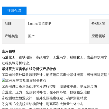
详细介绍
品牌
Lontec/青岛朗科
价格区间
产地类别
国产
应用领域
应用领域
石油化工、钢铁冶炼
、市政用水、工业污水、精细化工、食品和饮用水
过程臭氧分析
行业。
紫外双光束臭氧在线分析仪
产品特
点
①
双光路紫外吸收原理设计，配置进口高寿命紫外光源，可连续稳定运
②采用
进口
高速微处理
芯片
进行控制
，测量效率高、响应速度快
③温度、压力
、
光源
实时
补偿
，在不同环境下数据稳定准确
④
检测腔室恒温设计，紫外光源强度稳定，确保测量精度
⑤
分离式检测腔室结构设计，耐高压和大流量气体冲击