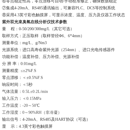
⑥零点稳定性高
，零点漂移可自动
/手动校准修正，确保数据稳定
⑦
集成
4
-
20mA
、
RS485通讯
输出
，可兼容
PLC、DCS等控制系统
⑧采用4.3英寸彩色触摸屏，可显示浓度、温度、压力及仪器工作状态
紫外双光束臭氧在线分析仪
技术
参数
量
程：
0-50
/
200
/
300mg/L
（
其它可选
）
取样方式
：
正压取样
（
取样管径
Φ
6、6*4mm）
测量单位：
mg/L
、
g/Nm3
光源系统：
进口
高寿命
紫外光源
（
254nm）、
进口
光
电
传感器件
功能补偿：
温度补偿、压力补偿、光源补偿
分
辨
率：
0.
0
1mg/L
测量精度
: ≤±
2
%
F.S
零点漂移：
＜
±
0.5
%
F.S
响应时间：＜
5秒
气体流量：
0.5L±0.2L/min
输入压力：
＜
0.15MPa
工作温度：
-20～50℃
工作湿度：
0～90%RH（非冷凝）
输出信号：
4-20mA
、
RS485
及
HART协议（
可选
）
显
示：
4.3英寸彩色触摸
屏