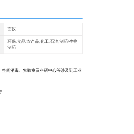
面议
环保,食品/农产品,化工,石油,制药/生物
制药
、空间消毒
、
实验室
及
科研中心
等
涉及到工业
行