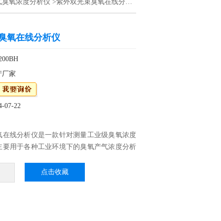
式臭氧浓度分析仪
>紫外双光束臭氧在线分析仪
臭氧在线分析仪
00BH
产厂家
07-22
氧在线分析仪是一款针对测量工业级臭氧浓度
主要用于各种工业环境下的臭氧产气浓度分析
采用了双光路紫外参比吸收技术，以及自主设
光程紫外气室，不受水汽和污染干扰，具有测
点击收藏
应速度快、抗干扰能力强等特点。