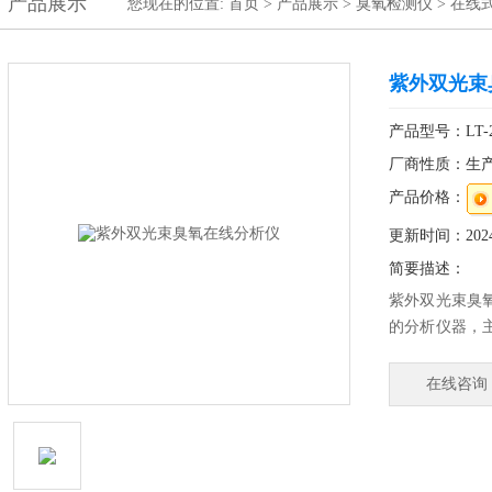
产品展示
您现在的位置:
首页
>
产品展示
>
臭氧检测仪
>
在线
紫外双光束
产品型号：LT-2
厂商性质：生
产品价格：
更新时间：2024-
简要描述：
紫外双光束臭
的分析仪器，
和检测，仪器
计的对称式长
在线咨询
量精度高、响