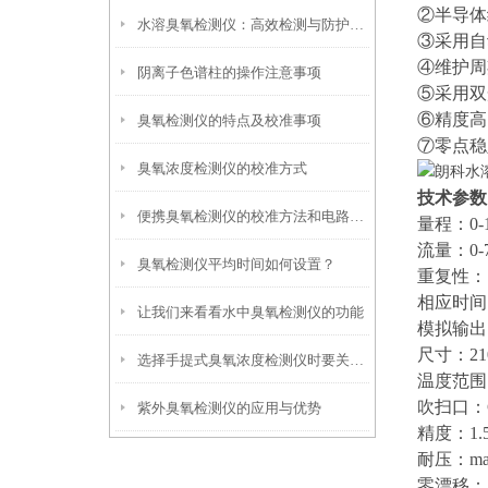
②半导体
水溶臭氧检测仪：高效检测与防护的必备仪器
③采用自
④维护周
阴离子色谱柱的操作注意事项
⑤采用双
⑥精度高
臭氧检测仪的特点及校准事项
⑦零点
臭氧浓度检测仪的校准方式
技术参数
便携臭氧检测仪的校准方法和电路原理介绍
量程：
0-
流量：
0-
臭氧检测仪平均时间如何设置？
重复性：
相应时间
让我们来看看水中臭氧检测仪的功能
模拟输出
尺寸：
2
选择手提式臭氧浓度检测仪时要关注哪些特性？
温度范围
吹扫口：
紫外臭氧检测仪的应用与优势
精度：
1.
耐压：
ma
零漂移：