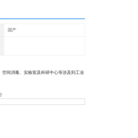
国产
、空间消毒
、
实验室
及
科研中心
等
涉及到工业
行