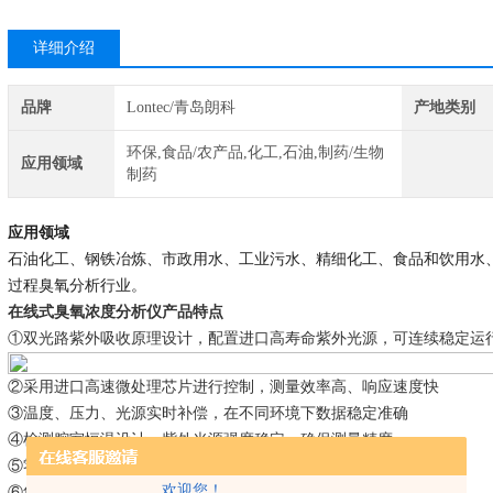
详细介绍
品牌
Lontec/青岛朗科
产地类别
环保,食品/农产品,化工,石油,制药/生物
应用领域
制药
应用领域
石油化工、钢铁冶炼
、市政用水、工业污水、精细化工、食品和饮用水
过程臭氧分析
行业。
在线式臭氧浓度分析仪
产品特
点
①
双光路紫外吸收原理设计，配置进口高寿命紫外光源，可连续稳定运
②采用
进口
高速微处理
芯片
进行控制
，测量效率高、响应速度快
③温度、压力
、
光源
实时
补偿
，在不同环境下数据稳定准确
④
检测腔室恒温设计，紫外光源强度稳定，确保测量精度
⑤
零点稳定性高
，
确保数据稳定。
欢迎您！
⑥
集成
4
-
20mA
，可兼容
PLC、DCS等控制系统