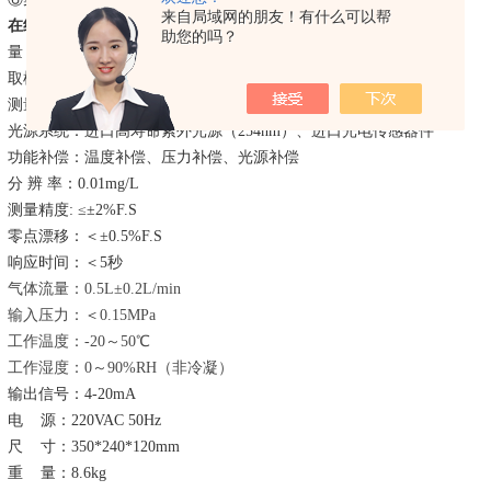
来自局域网的朋友！有什么可以帮
在线式臭氧浓度分析仪
技术
参数
助您的吗？
量
程：
0-50
/
200
/
300mg/L
（
其它可选
）
取样方式
：
正压取样
（
取样管径
Φ
6、6*4mm）
测量单位：
mg/L
、
g/Nm3
光源系统：
进口
高寿命
紫外光源
（
254nm）、
进口
光
电
传感器件
功能补偿：
温度补偿、压力补偿、光源补偿
分
辨
率：
0.
0
1mg/L
测量精度
: ≤±
2
%
F.S
零点漂移：
＜
±
0.5
%
F.S
响应时间：＜
5秒
气体流量：
0.5L±0.2L/min
输入压力：
＜
0.15MPa
工作温度：
-20～50℃
工作湿度：
0～90%RH（非冷凝）
输出信号：
4-20mA
电
源：
220VAC
50Hz
尺
寸：
350*240*120mm
重
量：
8.6
kg