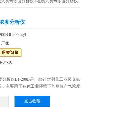
线式臭氧浓度分析仪
>在线式臭氧浓度分析仪
浓度分析仪
0B 0-200mg/L
产厂家
04-10
分析仪LT-200B是一款针对测量工业级臭氧
器，主要用于各种工业环境下的臭氧产气浓度
仪器采用了双光路紫外参比吸收技术，以及自
式长光程紫外气室，不受水汽和污染干扰，具
点击收藏
、响应速度快、抗干扰能力强等特点。