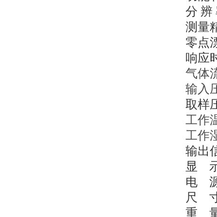
分
辨
测量
零点
响应
气体
输入
取样
工作
工作
输出
显
电
尺
重