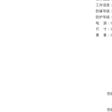
工作湿度
防爆等级
防护等级
电
源：
尺
寸：
1
重
量：
1
您
您