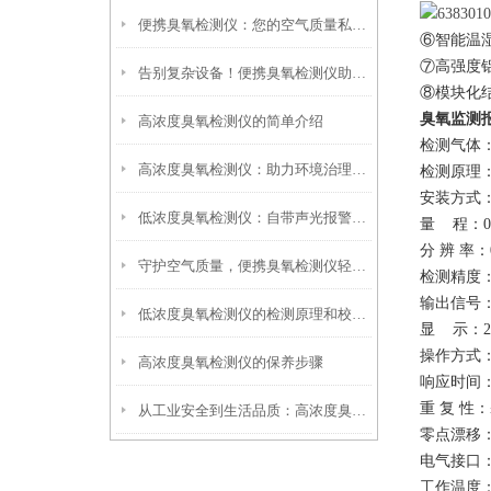
便携臭氧检测仪：您的空气质量私人顾问
⑥
智能温
⑦
高强度
告别复杂设备！便携臭氧检测仪助力现场高效检测
⑧
模块化
臭氧监测
高浓度臭氧检测仪的简单介绍
检测
气体
高浓度臭氧检测仪：助力环境治理与健康防护
检测原理
安装方式
低浓度臭氧检测仪：自带声光报警功能，超标时自动提醒，保障人员呼吸安全
量
程：
0
分
辨
率：
守护空气质量，便携臭氧检测仪轻松上阵
检测
精度
输出信号
低浓度臭氧检测仪的检测原理和校准方法
显
示：
操作方式
高浓度臭氧检测仪的保养步骤
响应时间
重
复
性：
从工业安全到生活品质：高浓度臭氧检测仪的多领域应用与需求分析
零点漂移
电气接口
工作温度