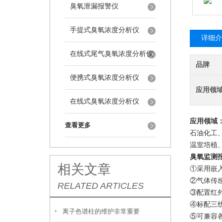
臭氧泄漏报警仪
手提式臭氧浓度分析仪
详细介
在线式尾气臭氧浓度分析仪
品牌
便携式臭氧浓度分析仪
应用领
在线式臭氧浓度分析仪
应用领域
查看更多
石油化工
温室培植
臭氧监测
相关文章
①
采用
嵌
②
气体传
RELATED ARTICLES
③
配置红
④标配三线
离子色谱柱的维护非常重要
⑤可兼容各