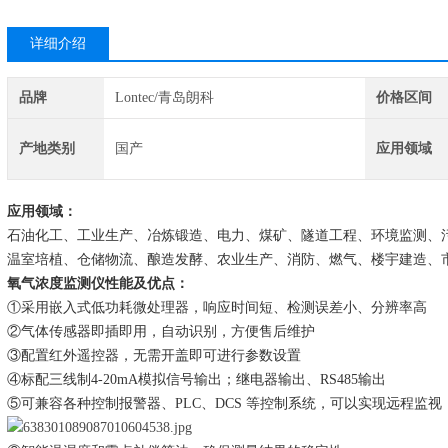
详细介绍
品牌
Lontec/青岛朗科
价格区间
产地类别
国产
应用领域
应用领域：
石油化工、工业生产、冶炼锻造、电力、煤矿、隧道工程、环境监测、
温室培植、仓储物流、酿造发酵、农业生产、消防、燃气、楼宇建造、
氧气浓度监测仪
性能及优点：
①
采用
嵌入式低功耗微处理器，响应时间短、检测误差小、分辨率高
②
气体传感器即插即用，自动识别，方便售后维护
③
配置红外遥控器，无需开盖即可进行参数设置
④标配三线制4-20mA模拟信号输出；继电器输出、RS485输出
⑤可兼容各种控制报警器、PLC、DCS 等控制系统，可以实现远程监视