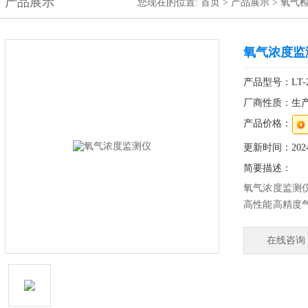
产品展示
您现在的位置:
首页
>
产品展示
>
氧气
氧气浓度监
产品型号：LT-25
厂商性质：生
产品价格：
更新时间：2024-
简要描述：
氧气浓度监测
高性能高精度
续在线监测。
数，整体隔爆
在线咨询
高、响应时间