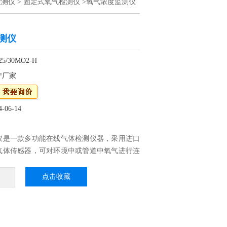
检测仪
>
固定式氧气检测仪
>氧气浓度监测仪
测仪
/30MO2-H
产厂家
06-14
仪是一款多功能在线气体检测仪器，采用进口
气体传感器，可对环境中或管道中氧气进行连
仪器集声光显示于一体，可无线遥控设置参
结构设计，传输距离远、信号稳定、灵敏度
点击收藏
迅速。