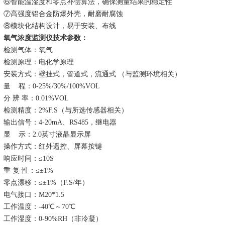
⑥
智能温湿度和零点补偿算法，确保测量结果的稳定性
⑦
高强度铝合金防爆外壳，耐磨耐腐蚀
⑧
模块化结构设计，易于安装、布线
氧气浓度监测仪
技术
参数
：
检测
气体：
氧气
检测原理：电化学原理
安装方式：壁挂式，管道式，流通式
（与监测环境相关）
量
程：
0-25%
/
30%
/
100%VOL
分
辨
率：
0.01%VOL
检测
精度：
2%F
.
S
（与所选
传感器
相关）
输出信号：
4-20mA、RS485，继电器
显
示：
2.0英寸液晶显示屏
操作方式：红外遥控、屏幕按键
响应时间：
≤10S
重
复
性：
≤±1%
零点漂移：
≤±1%（F.S/年）
电气接口
：
M20*1.5
工作温度：
-40℃～70℃
工作湿度：
0-90%RH（非冷凝）