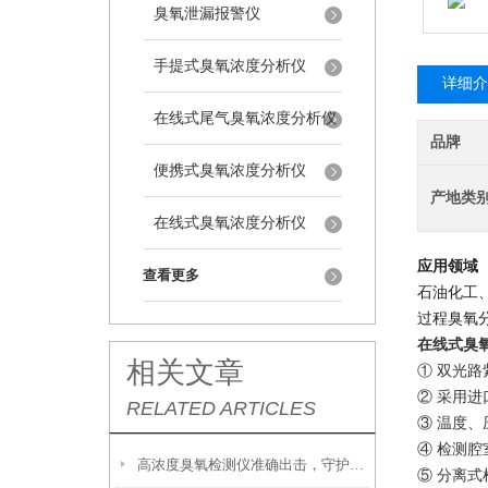
臭氧泄漏报警仪
手提式臭氧浓度分析仪
详细介
在线式尾气臭氧浓度分析仪
品牌
便携式臭氧浓度分析仪
产地类
在线式臭氧浓度分析仪
应用领域
查看更多
石油化工
过程臭氧
在线式臭
相关文章
①
双光路
② 采用
进
RELATED ARTICLES
③ 温度、
④
检测腔
高浓度臭氧检测仪准确出击，守护环境安全新防线！
⑤
分离式