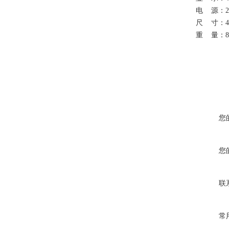
电
源：
尺
寸：
4
重
量：
8
您
您
联
常