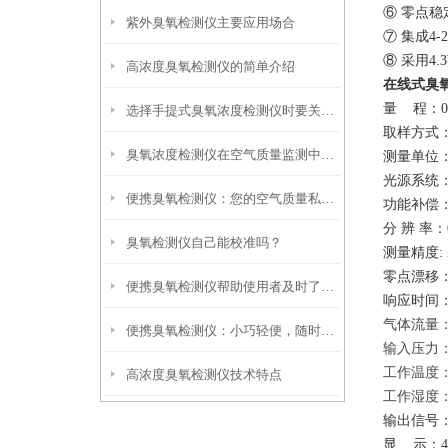
⑥ 零点稳
紫外臭氧检测仪主要应用场合
⑦
集成
4
-
⑧ 采用4
高浓度臭氧检测仪的简单介绍
在线式臭
量
程：
0
选择手提式臭氧浓度检测仪时要关注哪些特性？
取样方式
臭氧浓度检测仪在空气质量监测中发挥了关键作用
测量单位
光源系统
便携臭氧检测仪：您的空气质量私人顾问
功能补偿
分
辨
率：
臭氧检测仪自己能校准吗？
测量精度
:
零点漂移
便携臭氧检测仪帮助使用者及时了解臭氧浓度的情况
响应时间
气体流量
便携臭氧检测仪：小巧轻便，随时随地守护您的呼吸环境
输入压力
工作温度
高浓度臭氧检测仪技术特点
工作湿度
输出信号
显
示：